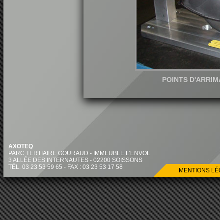
POINTS D'ARRI
AXOTEQ
PARC TERTIAIRE GOURAUD - IMMEUBLE L’ENVOL
3 ALLÉE DES INTERNAUTES - 02200 SOISSONS
TÉL. 03 23 53 59 65 - FAX : 03 23 53 17 58
MENTIONS LÉ