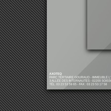
AXOTEQ
PARC TERTIAIRE GOURAUD - IMMEUBLE L
3 ALLÉE DES INTERNAUTES - 02200 SOIS
TÉL. 03 23 53 59 65 - FAX : 03 23 53 17 58