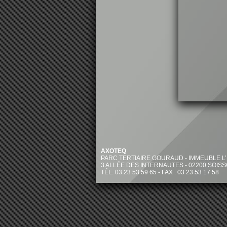
AXOTEQ
PARC TERTIAIRE GOURAUD - IMMEUBLE L
3 ALLÉE DES INTERNAUTES - 02200 SOIS
TÉL. 03 23 53 59 65 - FAX : 03 23 53 17 58